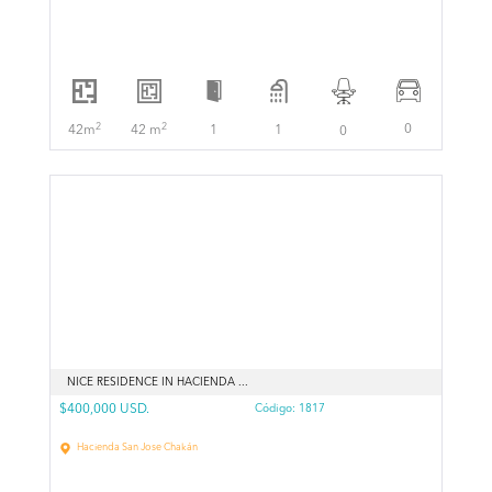
2
2
0
42m
42 m
1
1
0
NICE RESIDENCE IN HACIENDA ...
$400,000 USD.
Código:
1817
Hacienda San Jose Chakán