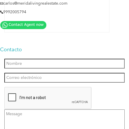
carlos@meridalivingrealestate.com
9992005794
Contacto