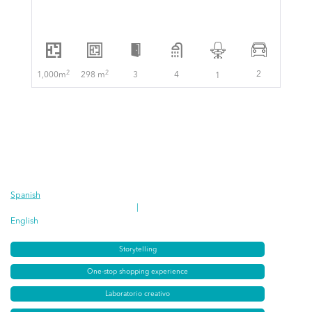
2
2
2
1,000m
298 m
3
4
1
Spanish
|
English
Storytelling
One-stop shopping experience
Laboratorio creativo