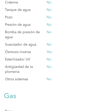
Cisterna
No
Tanque de agua
No
Pozo
No
Presión de agua
No
Bomba de presión de
No
agua
Suavizador de agua
No
Ósmosis inversa
Yes
Esterilizador UV
No
Antigüedad de la
No
plomería
Otros sistemas
No
Gas