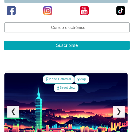
Suscribirse
Plano Catastral
Map
Street view
❮
❯