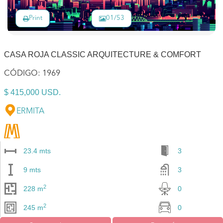
Print
01/53
CASA ROJA CLASSIC ARQUITECTURE & COMFORT
CÓDIGO:
1969
$ 415,000 USD.
ERMITA
23.4 mts
3
9 mts
3
2
228 m
0
2
245 m
0