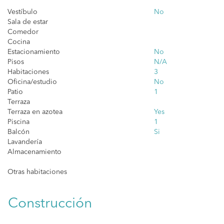
Vestíbulo
No
Sala de estar
Comedor
Cocina
Estacionamiento
No
Pisos
N/A
Habitaciones
3
Oficina/estudio
No
Patio
1
Terraza
Terraza en azotea
Yes
Piscina
1
Balcón
Si
Lavandería
Almacenamiento
Otras habitaciones
Construcción