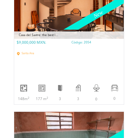
Casa del Sastre: the best l...
$9,000,000 MXN.
Código:
2054
Santa Ana
2
2
0
148m
177 m
3
3
0