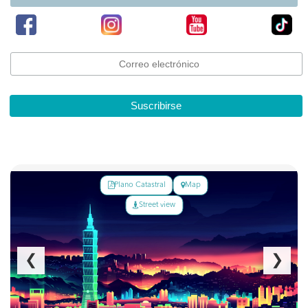
Suscribirse
Plano Catastral
Map
Street view
❮
❯