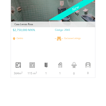
Casa Lienzo Rosa
$2,750,000 MXN.
Código:
2065
Centro
Exclusive Listings
2
2
0
364m
115 m
1
1
0