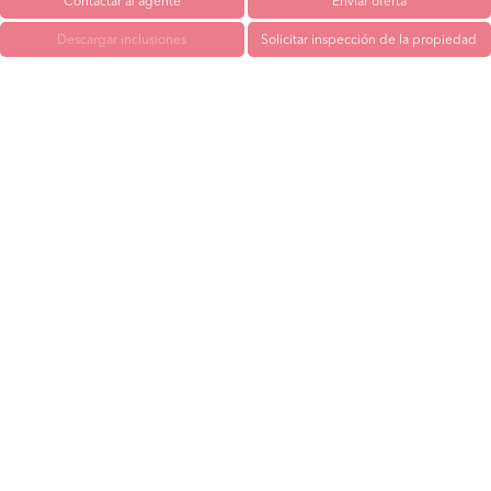
Contactar al agente
Enviar oferta
Descargar inclusiones
Solicitar inspección de la propiedad