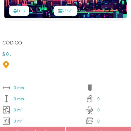
Print
01/01
CÓDIGO:
$ 0 .
0 mts
0 mts
0
2
0 m
0
2
0 m
0