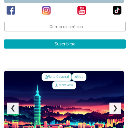
Suscribirse
Plano Catastral
Map
Street view
❮
❯