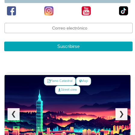
Suscribirse
Plano Catastral
Map
Street view
❮
❯