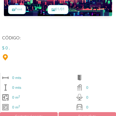
Print
01/01
CÓDIGO:
$ 0 .
0 mts
0 mts
0
2
0 m
0
2
0 m
0