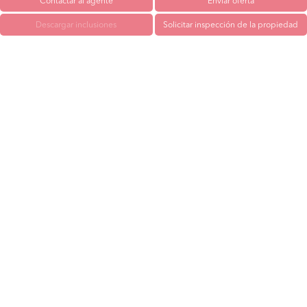
Contactar al agente
Enviar oferta
Descargar inclusiones
Solicitar inspección de la propiedad